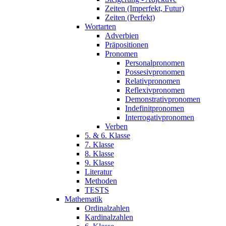
Zeiten (Imperfekt, Futur)
Zeiten (Perfekt)
Wortarten
Adverbien
Präpositionen
Pronomen
Personalpronomen
Possesivpronomen
Relativpronomen
Reflexivpronomen
Demonstrativpronomen
Indefinitpronomen
Interrogativpronomen
Verben
5. & 6. Klasse
7. Klasse
8. Klasse
9. Klasse
Literatur
Methoden
TESTS
Mathematik
Ordinalzahlen
Kardinalzahlen