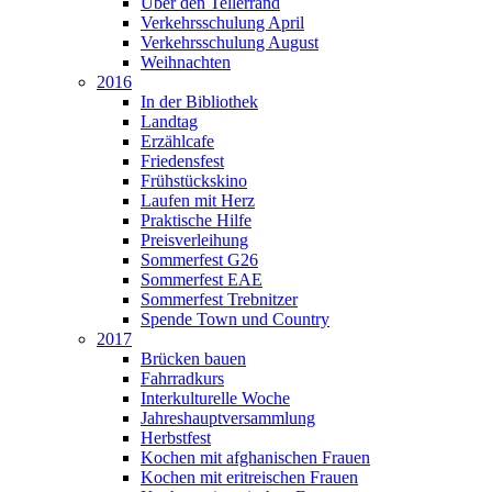
Über den Tellerrand
Verkehrsschulung April
Verkehrsschulung August
Weihnachten
2016
In der Bibliothek
Landtag
Erzählcafe
Friedensfest
Frühstückskino
Laufen mit Herz
Praktische Hilfe
Preisverleihung
Sommerfest G26
Sommerfest EAE
Sommerfest Trebnitzer
Spende Town und Country
2017
Brücken bauen
Fahrradkurs
Interkulturelle Woche
Jahreshauptversammlung
Herbstfest
Kochen mit afghanischen Frauen
Kochen mit eritreischen Frauen