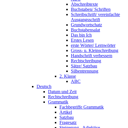
Abschreibtexte
Buchstaben/ Schriften
Schreibschrift/ vereinfachte
Ausgangsschrift
Grundwortschatz
Buchstabensalat
Das bin Ich
Erstes Lesen
erste Wörter/ Lernwörter
Gross- u. Kleinschreibung
Handschrift verbessern
Rechtschreibung
Sätze/ Satzbau
Silbentrennung
2. Klasse
ABC
Deutsch
Datum und Zeit
Rechtschreibung
Grammatik
Fachbegriffe Grammatik
Artikel
Satzbau
Fragesatz
Steigerung - Adjektive