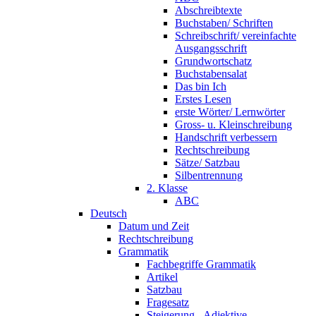
Abschreibtexte
Buchstaben/ Schriften
Schreibschrift/ vereinfachte
Ausgangsschrift
Grundwortschatz
Buchstabensalat
Das bin Ich
Erstes Lesen
erste Wörter/ Lernwörter
Gross- u. Kleinschreibung
Handschrift verbessern
Rechtschreibung
Sätze/ Satzbau
Silbentrennung
2. Klasse
ABC
Deutsch
Datum und Zeit
Rechtschreibung
Grammatik
Fachbegriffe Grammatik
Artikel
Satzbau
Fragesatz
Steigerung - Adjektive