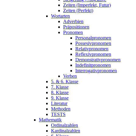
Zeiten (Imperfekt, Futur)
Zeiten (Perfekt)
Wortarten
Adverbien
Präpositionen
Pronomen
Personalpronomen
Possesivpronomen
Relativpronomen
Reflexivpronomen
Demonstrativpronomen
Indefinitpronomen
Interrogativpronomen
Verben
5. & 6. Klasse
7. Klasse
8. Klasse
9. Klasse
Literatur
Methoden
TESTS
Mathematik
Ordinalzahlen
Kardinalzahlen