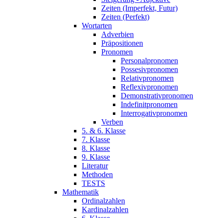
Zeiten (Imperfekt, Futur)
Zeiten (Perfekt)
Wortarten
Adverbien
Präpositionen
Pronomen
Personalpronomen
Possesivpronomen
Relativpronomen
Reflexivpronomen
Demonstrativpronomen
Indefinitpronomen
Interrogativpronomen
Verben
5. & 6. Klasse
7. Klasse
8. Klasse
9. Klasse
Literatur
Methoden
TESTS
Mathematik
Ordinalzahlen
Kardinalzahlen