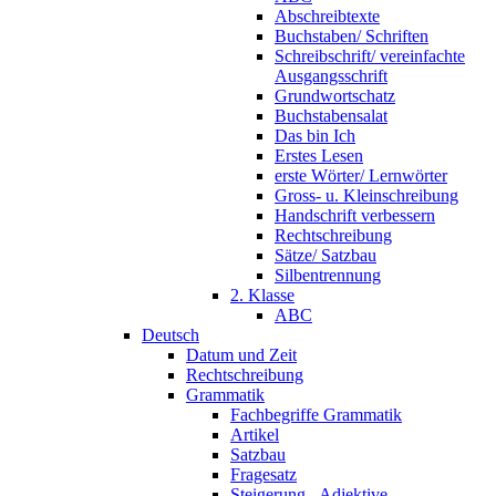
Abschreibtexte
Buchstaben/ Schriften
Schreibschrift/ vereinfachte
Ausgangsschrift
Grundwortschatz
Buchstabensalat
Das bin Ich
Erstes Lesen
erste Wörter/ Lernwörter
Gross- u. Kleinschreibung
Handschrift verbessern
Rechtschreibung
Sätze/ Satzbau
Silbentrennung
2. Klasse
ABC
Deutsch
Datum und Zeit
Rechtschreibung
Grammatik
Fachbegriffe Grammatik
Artikel
Satzbau
Fragesatz
Steigerung - Adjektive