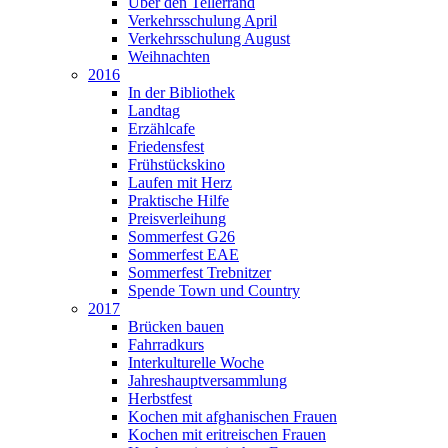
Über den Tellerrand
Verkehrsschulung April
Verkehrsschulung August
Weihnachten
2016
In der Bibliothek
Landtag
Erzählcafe
Friedensfest
Frühstückskino
Laufen mit Herz
Praktische Hilfe
Preisverleihung
Sommerfest G26
Sommerfest EAE
Sommerfest Trebnitzer
Spende Town und Country
2017
Brücken bauen
Fahrradkurs
Interkulturelle Woche
Jahreshauptversammlung
Herbstfest
Kochen mit afghanischen Frauen
Kochen mit eritreischen Frauen