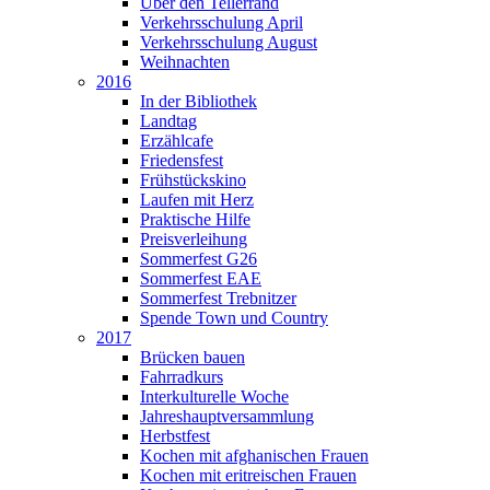
Über den Tellerrand
Verkehrsschulung April
Verkehrsschulung August
Weihnachten
2016
In der Bibliothek
Landtag
Erzählcafe
Friedensfest
Frühstückskino
Laufen mit Herz
Praktische Hilfe
Preisverleihung
Sommerfest G26
Sommerfest EAE
Sommerfest Trebnitzer
Spende Town und Country
2017
Brücken bauen
Fahrradkurs
Interkulturelle Woche
Jahreshauptversammlung
Herbstfest
Kochen mit afghanischen Frauen
Kochen mit eritreischen Frauen