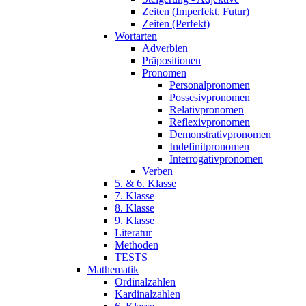
Zeiten (Imperfekt, Futur)
Zeiten (Perfekt)
Wortarten
Adverbien
Präpositionen
Pronomen
Personalpronomen
Possesivpronomen
Relativpronomen
Reflexivpronomen
Demonstrativpronomen
Indefinitpronomen
Interrogativpronomen
Verben
5. & 6. Klasse
7. Klasse
8. Klasse
9. Klasse
Literatur
Methoden
TESTS
Mathematik
Ordinalzahlen
Kardinalzahlen