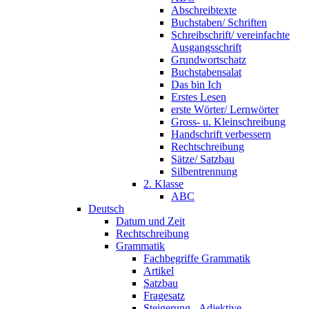
Abschreibtexte
Buchstaben/ Schriften
Schreibschrift/ vereinfachte
Ausgangsschrift
Grundwortschatz
Buchstabensalat
Das bin Ich
Erstes Lesen
erste Wörter/ Lernwörter
Gross- u. Kleinschreibung
Handschrift verbessern
Rechtschreibung
Sätze/ Satzbau
Silbentrennung
2. Klasse
ABC
Deutsch
Datum und Zeit
Rechtschreibung
Grammatik
Fachbegriffe Grammatik
Artikel
Satzbau
Fragesatz
Steigerung - Adjektive