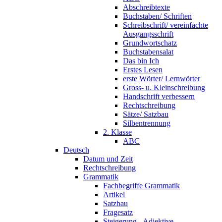
Abschreibtexte
Buchstaben/ Schriften
Schreibschrift/ vereinfachte
Ausgangsschrift
Grundwortschatz
Buchstabensalat
Das bin Ich
Erstes Lesen
erste Wörter/ Lernwörter
Gross- u. Kleinschreibung
Handschrift verbessern
Rechtschreibung
Sätze/ Satzbau
Silbentrennung
2. Klasse
ABC
Deutsch
Datum und Zeit
Rechtschreibung
Grammatik
Fachbegriffe Grammatik
Artikel
Satzbau
Fragesatz
Steigerung - Adjektive