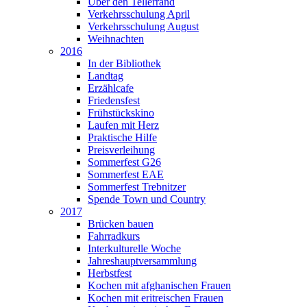
Über den Tellerrand
Verkehrsschulung April
Verkehrsschulung August
Weihnachten
2016
In der Bibliothek
Landtag
Erzählcafe
Friedensfest
Frühstückskino
Laufen mit Herz
Praktische Hilfe
Preisverleihung
Sommerfest G26
Sommerfest EAE
Sommerfest Trebnitzer
Spende Town und Country
2017
Brücken bauen
Fahrradkurs
Interkulturelle Woche
Jahreshauptversammlung
Herbstfest
Kochen mit afghanischen Frauen
Kochen mit eritreischen Frauen