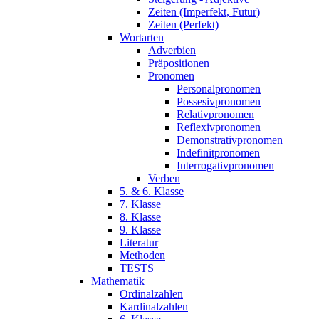
Zeiten (Imperfekt, Futur)
Zeiten (Perfekt)
Wortarten
Adverbien
Präpositionen
Pronomen
Personalpronomen
Possesivpronomen
Relativpronomen
Reflexivpronomen
Demonstrativpronomen
Indefinitpronomen
Interrogativpronomen
Verben
5. & 6. Klasse
7. Klasse
8. Klasse
9. Klasse
Literatur
Methoden
TESTS
Mathematik
Ordinalzahlen
Kardinalzahlen