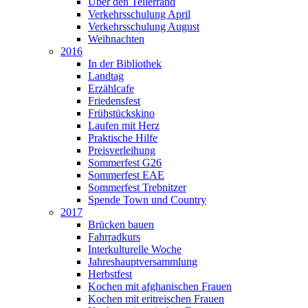
Über den Tellerrand
Verkehrsschulung April
Verkehrsschulung August
Weihnachten
2016
In der Bibliothek
Landtag
Erzählcafe
Friedensfest
Frühstückskino
Laufen mit Herz
Praktische Hilfe
Preisverleihung
Sommerfest G26
Sommerfest EAE
Sommerfest Trebnitzer
Spende Town und Country
2017
Brücken bauen
Fahrradkurs
Interkulturelle Woche
Jahreshauptversammlung
Herbstfest
Kochen mit afghanischen Frauen
Kochen mit eritreischen Frauen