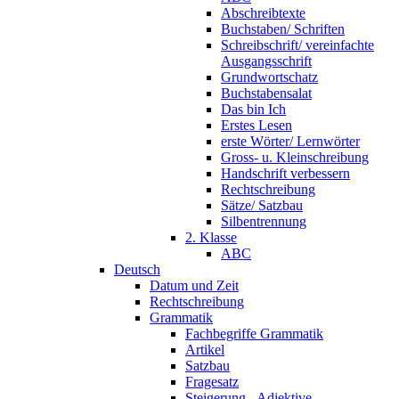
Abschreibtexte
Buchstaben/ Schriften
Schreibschrift/ vereinfachte
Ausgangsschrift
Grundwortschatz
Buchstabensalat
Das bin Ich
Erstes Lesen
erste Wörter/ Lernwörter
Gross- u. Kleinschreibung
Handschrift verbessern
Rechtschreibung
Sätze/ Satzbau
Silbentrennung
2. Klasse
ABC
Deutsch
Datum und Zeit
Rechtschreibung
Grammatik
Fachbegriffe Grammatik
Artikel
Satzbau
Fragesatz
Steigerung - Adjektive