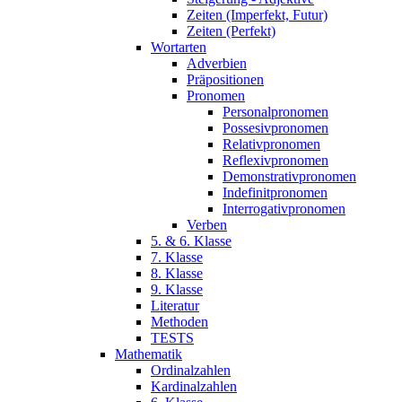
Zeiten (Imperfekt, Futur)
Zeiten (Perfekt)
Wortarten
Adverbien
Präpositionen
Pronomen
Personalpronomen
Possesivpronomen
Relativpronomen
Reflexivpronomen
Demonstrativpronomen
Indefinitpronomen
Interrogativpronomen
Verben
5. & 6. Klasse
7. Klasse
8. Klasse
9. Klasse
Literatur
Methoden
TESTS
Mathematik
Ordinalzahlen
Kardinalzahlen