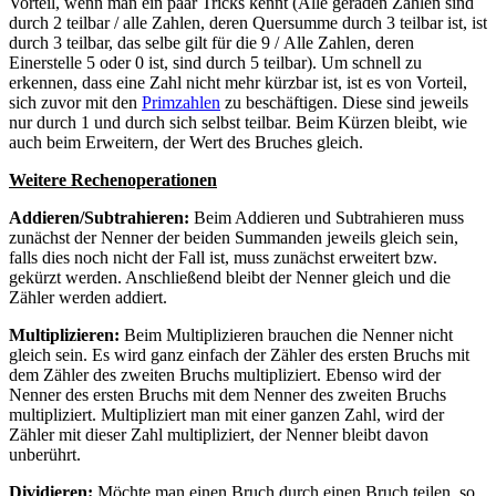
Vorteil, wenn man ein paar Tricks kennt (Alle geraden Zahlen sind
durch 2 teilbar / alle Zahlen, deren Quersumme durch 3 teilbar ist, ist
durch 3 teilbar, das selbe gilt für die 9 / Alle Zahlen, deren
Einerstelle 5 oder 0 ist, sind durch 5 teilbar). Um schnell zu
erkennen, dass eine Zahl nicht mehr kürzbar ist, ist es von Vorteil,
sich zuvor mit den
Primzahlen
zu beschäftigen. Diese sind jeweils
nur durch 1 und durch sich selbst teilbar. Beim Kürzen bleibt, wie
auch beim Erweitern, der Wert des Bruches gleich.
Weitere Rechenoperationen
Addieren/Subtrahieren:
Beim Addieren und Subtrahieren muss
zunächst der Nenner der beiden Summanden jeweils gleich sein,
falls dies noch nicht der Fall ist, muss zunächst erweitert bzw.
gekürzt werden. Anschließend bleibt der Nenner gleich und die
Zähler werden addiert.
Multiplizieren:
Beim Multiplizieren brauchen die Nenner nicht
gleich sein. Es wird ganz einfach der Zähler des ersten Bruchs mit
dem Zähler des zweiten Bruchs multipliziert. Ebenso wird der
Nenner des ersten Bruchs mit dem Nenner des zweiten Bruchs
multipliziert. Multipliziert man mit einer ganzen Zahl, wird der
Zähler mit dieser Zahl multipliziert, der Nenner bleibt davon
unberührt.
Dividieren:
Möchte man einen Bruch durch einen Bruch teilen, so