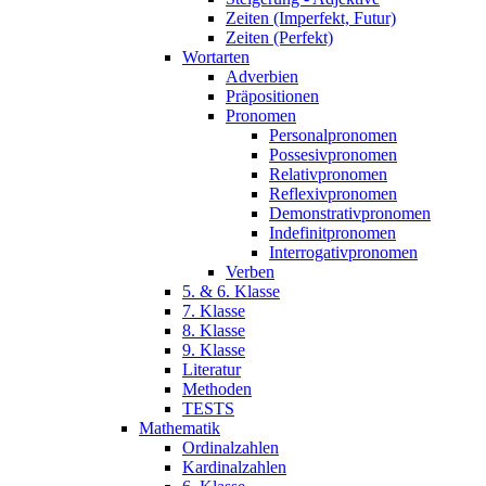
Zeiten (Imperfekt, Futur)
Zeiten (Perfekt)
Wortarten
Adverbien
Präpositionen
Pronomen
Personalpronomen
Possesivpronomen
Relativpronomen
Reflexivpronomen
Demonstrativpronomen
Indefinitpronomen
Interrogativpronomen
Verben
5. & 6. Klasse
7. Klasse
8. Klasse
9. Klasse
Literatur
Methoden
TESTS
Mathematik
Ordinalzahlen
Kardinalzahlen