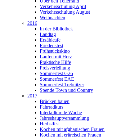
Über den Tellerrand
Verkehrsschulung April
Verkehrsschulung August
Weihnachten
2016
In der Bibliothek
Landtag
Erzählcafe
Friedensfest
Frühstückskino
Laufen mit Herz
Praktische Hilfe
Preisverleihung
Sommerfest G26
Sommerfest EAE
Sommerfest Trebnitzer
Spende Town und Country
2017
Brücken bauen
Fahrradkurs
Interkulturelle Woche
Jahreshauptversammlung
Herbstfest
Kochen mit afghanischen Frauen
Kochen mit eritreischen Frauen