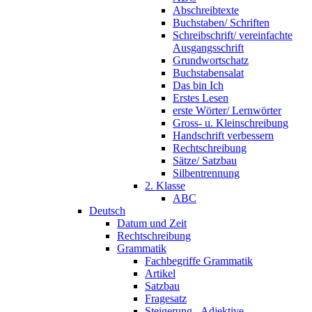
Abschreibtexte
Buchstaben/ Schriften
Schreibschrift/ vereinfachte
Ausgangsschrift
Grundwortschatz
Buchstabensalat
Das bin Ich
Erstes Lesen
erste Wörter/ Lernwörter
Gross- u. Kleinschreibung
Handschrift verbessern
Rechtschreibung
Sätze/ Satzbau
Silbentrennung
2. Klasse
ABC
Deutsch
Datum und Zeit
Rechtschreibung
Grammatik
Fachbegriffe Grammatik
Artikel
Satzbau
Fragesatz
Steigerung - Adjektive