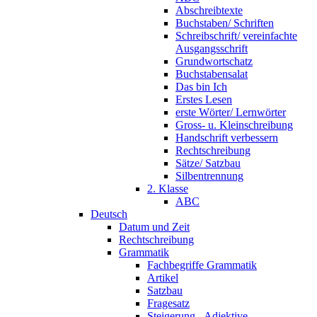
Abschreibtexte
Buchstaben/ Schriften
Schreibschrift/ vereinfachte
Ausgangsschrift
Grundwortschatz
Buchstabensalat
Das bin Ich
Erstes Lesen
erste Wörter/ Lernwörter
Gross- u. Kleinschreibung
Handschrift verbessern
Rechtschreibung
Sätze/ Satzbau
Silbentrennung
2. Klasse
ABC
Deutsch
Datum und Zeit
Rechtschreibung
Grammatik
Fachbegriffe Grammatik
Artikel
Satzbau
Fragesatz
Steigerung - Adjektive