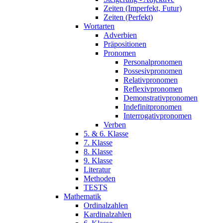
Zeiten (Imperfekt, Futur)
Zeiten (Perfekt)
Wortarten
Adverbien
Präpositionen
Pronomen
Personalpronomen
Possesivpronomen
Relativpronomen
Reflexivpronomen
Demonstrativpronomen
Indefinitpronomen
Interrogativpronomen
Verben
5. & 6. Klasse
7. Klasse
8. Klasse
9. Klasse
Literatur
Methoden
TESTS
Mathematik
Ordinalzahlen
Kardinalzahlen