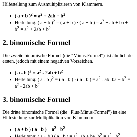
Hilfestellung zum Ausmultiplizieren von Klammern.
2
2
2
( a + b )
= a
+ 2ab + b
2
2
Herleitung: ( a + b )
= ( a + b ) · ( a + b ) = a
+ ab + ba +
2
2
2
b
= a
+ 2ab + b
2. binomische Formel
Die zweite binomische Formel (die "Minus-Formel") ist ähnlich der
ersten, jedoch mit einem negativen Vorzeichen.
2
2
2
( a - b )
= a
- 2ab + b
2
2
2
Herleitung: ( a - b )
= ( a - b ) · ( a - b ) = a
- ab -ba + b
=
2
2
a
- 2ab + b
3. binomische Formel
Die dritte binomische Formel (die "Plus-Minus-Formel") ist eine
Hilfestellung zur Multiplikation von Klammern.
2
2
( a + b ) ( a - b ) = a
- b
2
2
2
2
Herleitung: ( a + b ) ( a - b ) = a
-ab + ba -b
= a
- b