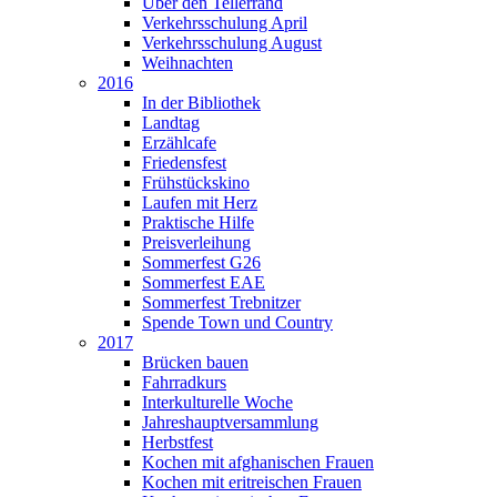
Über den Tellerrand
Verkehrsschulung April
Verkehrsschulung August
Weihnachten
2016
In der Bibliothek
Landtag
Erzählcafe
Friedensfest
Frühstückskino
Laufen mit Herz
Praktische Hilfe
Preisverleihung
Sommerfest G26
Sommerfest EAE
Sommerfest Trebnitzer
Spende Town und Country
2017
Brücken bauen
Fahrradkurs
Interkulturelle Woche
Jahreshauptversammlung
Herbstfest
Kochen mit afghanischen Frauen
Kochen mit eritreischen Frauen