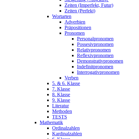
Zeiten (Imperfekt, Futur)
Zeiten (Perfekt)
Wortarten
Adverbien
Präpositionen
Pronomen
Personalpronomen
Possesivpronomen
Relativpronomen
Reflexivpronomen
Demonstrativpronomen
Indefinitpronomen
Interrogativpronomen
Verben
5. & 6. Klasse
7. Klasse
8. Klasse
9. Klasse
Literatur
Methoden
TESTS
Mathematik
Ordinalzahlen
Kardinalzahlen