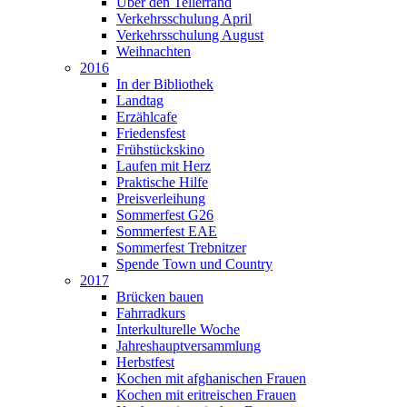
Über den Tellerrand
Verkehrsschulung April
Verkehrsschulung August
Weihnachten
2016
In der Bibliothek
Landtag
Erzählcafe
Friedensfest
Frühstückskino
Laufen mit Herz
Praktische Hilfe
Preisverleihung
Sommerfest G26
Sommerfest EAE
Sommerfest Trebnitzer
Spende Town und Country
2017
Brücken bauen
Fahrradkurs
Interkulturelle Woche
Jahreshauptversammlung
Herbstfest
Kochen mit afghanischen Frauen
Kochen mit eritreischen Frauen