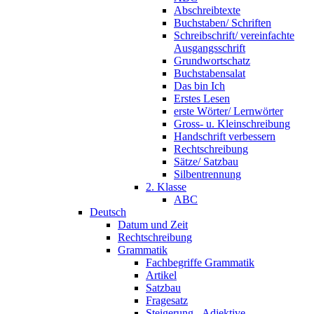
Abschreibtexte
Buchstaben/ Schriften
Schreibschrift/ vereinfachte
Ausgangsschrift
Grundwortschatz
Buchstabensalat
Das bin Ich
Erstes Lesen
erste Wörter/ Lernwörter
Gross- u. Kleinschreibung
Handschrift verbessern
Rechtschreibung
Sätze/ Satzbau
Silbentrennung
2. Klasse
ABC
Deutsch
Datum und Zeit
Rechtschreibung
Grammatik
Fachbegriffe Grammatik
Artikel
Satzbau
Fragesatz
Steigerung - Adjektive