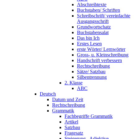
Abschreibtexte
Buchstaben/ Schriften
Schreibschrift/ vereinfachte
Ausgangsschrift
Grundwortschatz
Buchstabensalat
Das bin Ich
Erstes Lesen
erste Wörter/ Lernwörter
Gross- u. Kleinschreibung
Handschrift verbessern
Rechtschreibung
Sätze/ Satzbau
Silbentrennung
2. Klasse
ABC
Deutsch
Datum und Zeit
Rechtschreibung
Grammatik
Fachbegriffe Grammatik
Artikel
Satzbau
Fragesatz
Steigerung - Adjektive