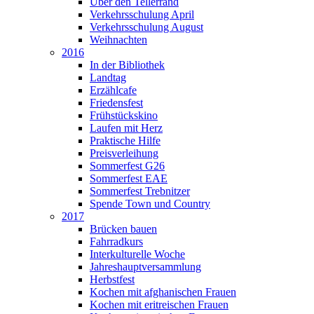
Über den Tellerrand
Verkehrsschulung April
Verkehrsschulung August
Weihnachten
2016
In der Bibliothek
Landtag
Erzählcafe
Friedensfest
Frühstückskino
Laufen mit Herz
Praktische Hilfe
Preisverleihung
Sommerfest G26
Sommerfest EAE
Sommerfest Trebnitzer
Spende Town und Country
2017
Brücken bauen
Fahrradkurs
Interkulturelle Woche
Jahreshauptversammlung
Herbstfest
Kochen mit afghanischen Frauen
Kochen mit eritreischen Frauen