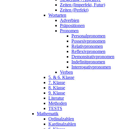
Zeiten (Imperfekt, Futur)
Zeiten (Perfekt)
Wortarten
Adverbien
Präpositionen
Pronomen
Personalpronomen
Possesivpronomen
Relativpronomen
Reflexivpronomen
Demonstrativpronomen
Indefinitpronomen
Interrogativpronomen
Verben
5. & 6. Klasse
7. Klasse
8. Klasse
9. Klasse
Literatur
Methoden
TESTS
Mathematik
Ordinalzahlen
Kardinalzahlen