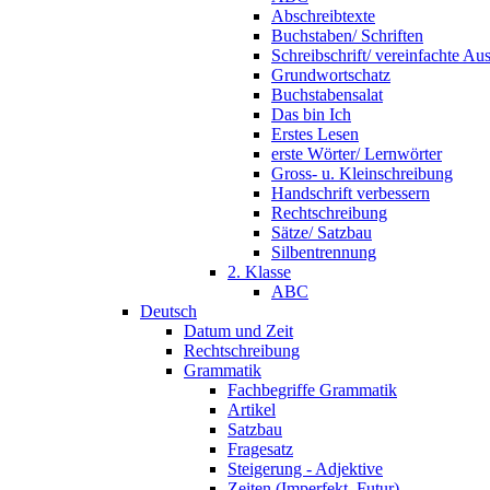
Abschreibtexte
Buchstaben/ Schriften
Schreibschrift/ vereinfachte Au
Grundwortschatz
Buchstabensalat
Das bin Ich
Erstes Lesen
erste Wörter/ Lernwörter
Gross- u. Kleinschreibung
Handschrift verbessern
Rechtschreibung
Sätze/ Satzbau
Silbentrennung
2. Klasse
ABC
Deutsch
Datum und Zeit
Rechtschreibung
Grammatik
Fachbegriffe Grammatik
Artikel
Satzbau
Fragesatz
Steigerung - Adjektive
Zeiten (Imperfekt, Futur)