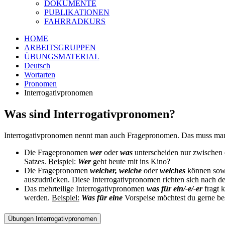
DOKUMENTE
PUBLIKATIONEN
FAHRRADKURS
HOME
ARBEITSGRUPPEN
ÜBUNGSMATERIAL
Deutsch
Wortarten
Pronomen
Interrogativpronomen
Was sind Interrogativpronomen?
Interrogativpronomen nennt man auch Fragepronomen. Das muss ma
Die Fragepronomen
wer
oder
was
unterscheiden nur zwischen 
Satzes.
Beispiel
:
Wer
geht heute mit ins Kino?
Die Fragepronomen
welcher, welche
oder
welches
können sowo
auszudrücken. Diese Interrogativpronomen richten sich nach de
Das mehrteilige Interrogativpronomen
was für ein/-e/-er
fragt 
werden.
Beispiel:
Was für
eine
Vorspeise möchtest du gerne be
Übungen Interrogativpronomen