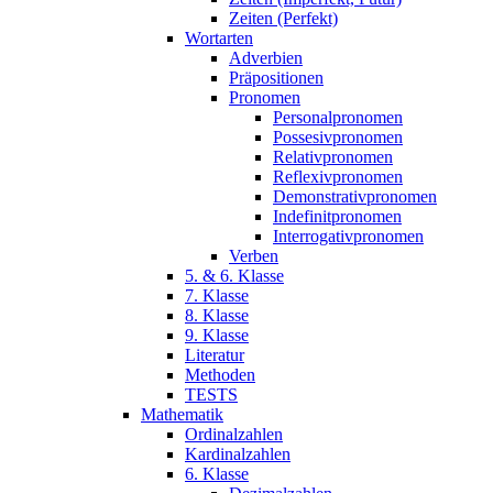
Zeiten (Perfekt)
Wortarten
Adverbien
Präpositionen
Pronomen
Personalpronomen
Possesivpronomen
Relativpronomen
Reflexivpronomen
Demonstrativpronomen
Indefinitpronomen
Interrogativpronomen
Verben
5. & 6. Klasse
7. Klasse
8. Klasse
9. Klasse
Literatur
Methoden
TESTS
Mathematik
Ordinalzahlen
Kardinalzahlen
6. Klasse