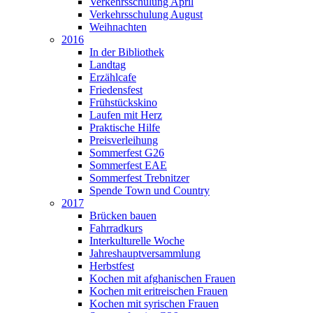
Verkehrsschulung April
Verkehrsschulung August
Weihnachten
2016
In der Bibliothek
Landtag
Erzählcafe
Friedensfest
Frühstückskino
Laufen mit Herz
Praktische Hilfe
Preisverleihung
Sommerfest G26
Sommerfest EAE
Sommerfest Trebnitzer
Spende Town und Country
2017
Brücken bauen
Fahrradkurs
Interkulturelle Woche
Jahreshauptversammlung
Herbstfest
Kochen mit afghanischen Frauen
Kochen mit eritreischen Frauen
Kochen mit syrischen Frauen