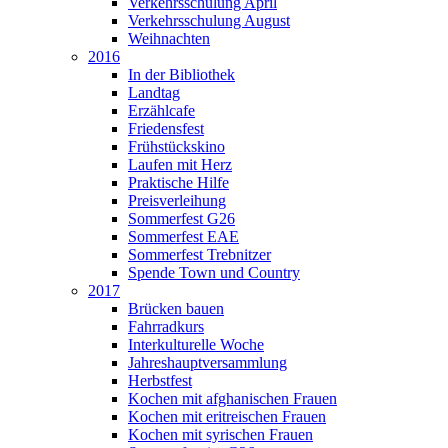
Verkehrsschulung April
Verkehrsschulung August
Weihnachten
2016
In der Bibliothek
Landtag
Erzählcafe
Friedensfest
Frühstückskino
Laufen mit Herz
Praktische Hilfe
Preisverleihung
Sommerfest G26
Sommerfest EAE
Sommerfest Trebnitzer
Spende Town und Country
2017
Brücken bauen
Fahrradkurs
Interkulturelle Woche
Jahreshauptversammlung
Herbstfest
Kochen mit afghanischen Frauen
Kochen mit eritreischen Frauen
Kochen mit syrischen Frauen