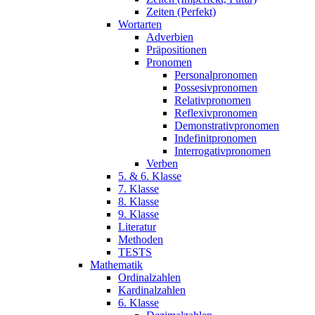
Zeiten (Perfekt)
Wortarten
Adverbien
Präpositionen
Pronomen
Personalpronomen
Possesivpronomen
Relativpronomen
Reflexivpronomen
Demonstrativpronomen
Indefinitpronomen
Interrogativpronomen
Verben
5. & 6. Klasse
7. Klasse
8. Klasse
9. Klasse
Literatur
Methoden
TESTS
Mathematik
Ordinalzahlen
Kardinalzahlen
6. Klasse