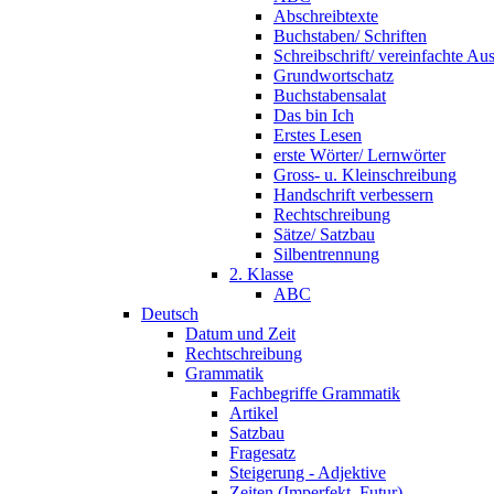
Abschreibtexte
Buchstaben/ Schriften
Schreibschrift/ vereinfachte Au
Grundwortschatz
Buchstabensalat
Das bin Ich
Erstes Lesen
erste Wörter/ Lernwörter
Gross- u. Kleinschreibung
Handschrift verbessern
Rechtschreibung
Sätze/ Satzbau
Silbentrennung
2. Klasse
ABC
Deutsch
Datum und Zeit
Rechtschreibung
Grammatik
Fachbegriffe Grammatik
Artikel
Satzbau
Fragesatz
Steigerung - Adjektive
Zeiten (Imperfekt, Futur)