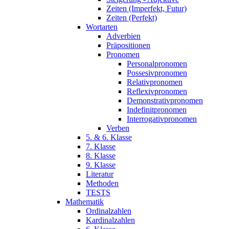
Zeiten (Imperfekt, Futur)
Zeiten (Perfekt)
Wortarten
Adverbien
Präpositionen
Pronomen
Personalpronomen
Possesivpronomen
Relativpronomen
Reflexivpronomen
Demonstrativpronomen
Indefinitpronomen
Interrogativpronomen
Verben
5. & 6. Klasse
7. Klasse
8. Klasse
9. Klasse
Literatur
Methoden
TESTS
Mathematik
Ordinalzahlen
Kardinalzahlen