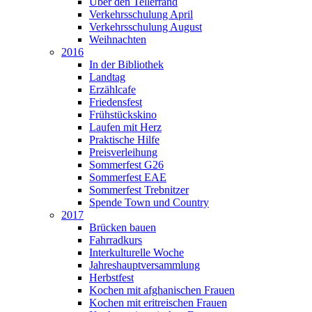
Über den Tellerrand
Verkehrsschulung April
Verkehrsschulung August
Weihnachten
2016
In der Bibliothek
Landtag
Erzählcafe
Friedensfest
Frühstückskino
Laufen mit Herz
Praktische Hilfe
Preisverleihung
Sommerfest G26
Sommerfest EAE
Sommerfest Trebnitzer
Spende Town und Country
2017
Brücken bauen
Fahrradkurs
Interkulturelle Woche
Jahreshauptversammlung
Herbstfest
Kochen mit afghanischen Frauen
Kochen mit eritreischen Frauen