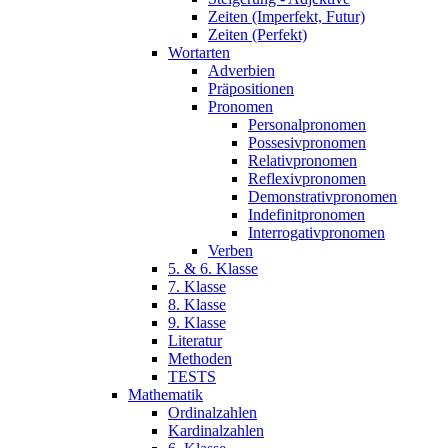
Zeiten (Imperfekt, Futur)
Zeiten (Perfekt)
Wortarten
Adverbien
Präpositionen
Pronomen
Personalpronomen
Possesivpronomen
Relativpronomen
Reflexivpronomen
Demonstrativpronomen
Indefinitpronomen
Interrogativpronomen
Verben
5. & 6. Klasse
7. Klasse
8. Klasse
9. Klasse
Literatur
Methoden
TESTS
Mathematik
Ordinalzahlen
Kardinalzahlen