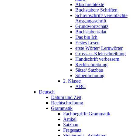
Abschreibtexte
Buchstaben/ Schriften
Schreibschrift/ vereinfachte
Ausgangsschrift
Grundwortschatz
Buchstabensalat
Das bin Ich
Erstes Lesen
erste Wörter/ Lernwörter
Gross- u. Kleinschreibung
Handschrift verbessern
Rechtschreibung
Sätze/ Satzbau
Silbentrennung
2. Klasse
ABC
Deutsch
Datum und Zeit
Rechtschreibung
Grammatik
Fachbegriffe Grammatik
Artikel
Satzbau
Fragesatz
Steigerung - Adjektive