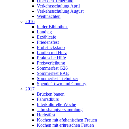
Über den Tellerrand
Verkehrsschulung April
Verkehrsschulung August
Weihnachten
2016
In der Bibliothek
Landtag
Erzählcafe
Friedensfest
Frühstückskino
Laufen mit Herz
Praktische Hilfe
Preisverleihung
Sommerfest G26
Sommerfest EAE
Sommerfest Trebnitzer
Spende Town und Country
2017
Brücken bauen
Fahrradkurs
Interkulturelle Woche
Jahreshauptversammlung
Herbstfest
Kochen mit afghanischen Frauen
Kochen mit eritreischen Frauen