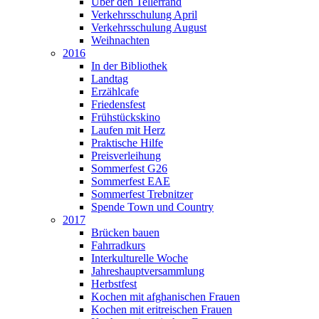
Über den Tellerrand
Verkehrsschulung April
Verkehrsschulung August
Weihnachten
2016
In der Bibliothek
Landtag
Erzählcafe
Friedensfest
Frühstückskino
Laufen mit Herz
Praktische Hilfe
Preisverleihung
Sommerfest G26
Sommerfest EAE
Sommerfest Trebnitzer
Spende Town und Country
2017
Brücken bauen
Fahrradkurs
Interkulturelle Woche
Jahreshauptversammlung
Herbstfest
Kochen mit afghanischen Frauen
Kochen mit eritreischen Frauen