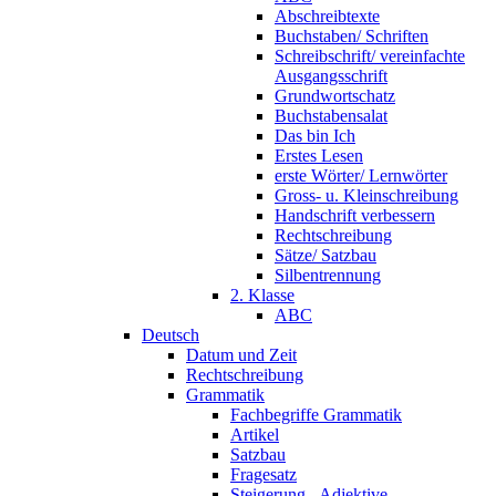
Abschreibtexte
Buchstaben/ Schriften
Schreibschrift/ vereinfachte
Ausgangsschrift
Grundwortschatz
Buchstabensalat
Das bin Ich
Erstes Lesen
erste Wörter/ Lernwörter
Gross- u. Kleinschreibung
Handschrift verbessern
Rechtschreibung
Sätze/ Satzbau
Silbentrennung
2. Klasse
ABC
Deutsch
Datum und Zeit
Rechtschreibung
Grammatik
Fachbegriffe Grammatik
Artikel
Satzbau
Fragesatz
Steigerung - Adjektive