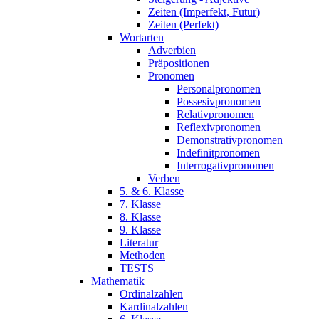
Zeiten (Imperfekt, Futur)
Zeiten (Perfekt)
Wortarten
Adverbien
Präpositionen
Pronomen
Personalpronomen
Possesivpronomen
Relativpronomen
Reflexivpronomen
Demonstrativpronomen
Indefinitpronomen
Interrogativpronomen
Verben
5. & 6. Klasse
7. Klasse
8. Klasse
9. Klasse
Literatur
Methoden
TESTS
Mathematik
Ordinalzahlen
Kardinalzahlen