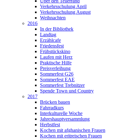
Über den Tellerrand
Verkehrsschulung April
Verkehrsschulung August
Weihnachten
2016
In der Bibliothek
Landtag
Erzählcafe
Friedensfest
Frühstückskino
Laufen mit Herz
Praktische Hilfe
Preisverleihung
Sommerfest G26
Sommerfest EAE
Sommerfest Trebnitzer
Spende Town und Country
2017
Brücken bauen
Fahrradkurs
Interkulturelle Woche
Jahreshauptversammlung
Herbstfest
Kochen mit afghanischen Frauen
Kochen mit eritreischen Frauen