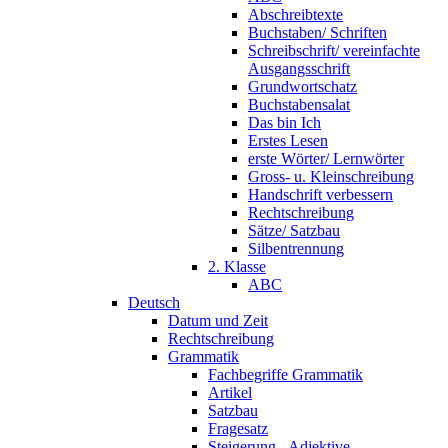
Abschreibtexte
Buchstaben/ Schriften
Schreibschrift/ vereinfachte
Ausgangsschrift
Grundwortschatz
Buchstabensalat
Das bin Ich
Erstes Lesen
erste Wörter/ Lernwörter
Gross- u. Kleinschreibung
Handschrift verbessern
Rechtschreibung
Sätze/ Satzbau
Silbentrennung
2. Klasse
ABC
Deutsch
Datum und Zeit
Rechtschreibung
Grammatik
Fachbegriffe Grammatik
Artikel
Satzbau
Fragesatz
Steigerung - Adjektive