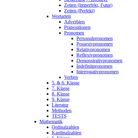
Zeiten (Imperfekt, Futur)
Zeiten (Perfekt)
Wortarten
Adverbien
Präpositionen
Pronomen
Personalpronomen
Possesivpronomen
Relativpronomen
Reflexivpronomen
Demonstrativpronomen
Indefinitpronomen
Interrogativpronomen
Verben
5. & 6. Klasse
7. Klasse
8. Klasse
9. Klasse
Literatur
Methoden
TESTS
Mathematik
Ordinalzahlen
Kardinalzahlen